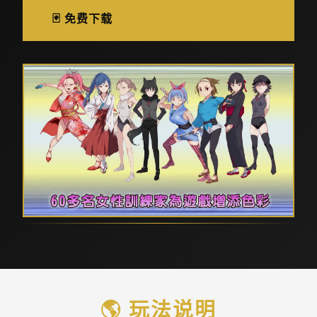
🃏 免费下载
🌎 玩法说明