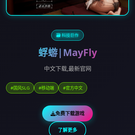
🗃️ 科技巨作
蜉蝣|MayFly
中文下载,最新官网
#国风SLG
#移动端
#官方中文
免费下载游戏
了解更多